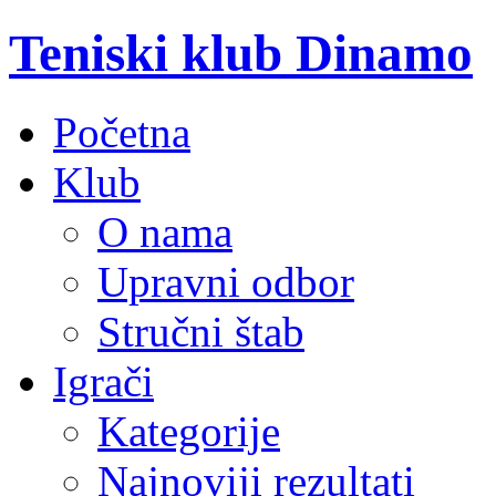
Teniski klub Dinamo
Početna
Klub
O nama
Upravni odbor
Stručni štab
Igrači
Kategorije
Najnoviji rezultati