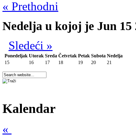
« Prethodni
Nedelja u kojoj je Jun 15
Sledeći »
Ponedeljak
Utorak
Sreda
Četvrtak
Petak
Subota
Nedelja
15
16
17
18
19
20
21
Kalendar
«