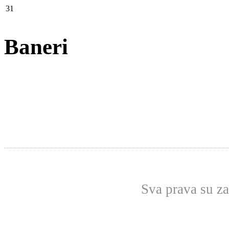
31
Baneri
Sva prava su z