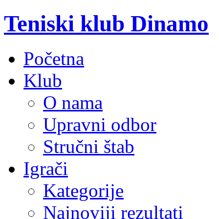
Teniski klub Dinamo
Početna
Klub
O nama
Upravni odbor
Stručni štab
Igrači
Kategorije
Najnoviji rezultati