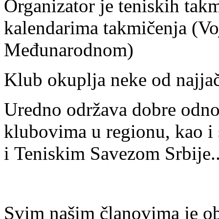
Organizator je teniskih tak
kalendarima takmičenja (V
Međunarodnom)
Klub okuplja neke od najjači
Uredno održava dobre odnos
klubovima u regionu, kao 
i Teniskim Savezom Srbije..
Svim našim članovima je o