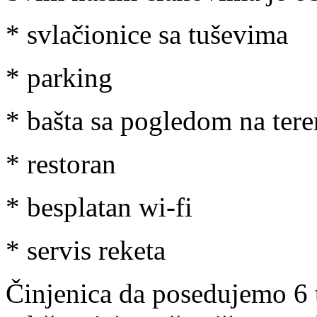
* svlačionice sa tuševima
* parking
* bašta sa pogledom na tere
* restoran
* besplatan wi-fi
* servis reketa
Činjenica da posedujemo 6 