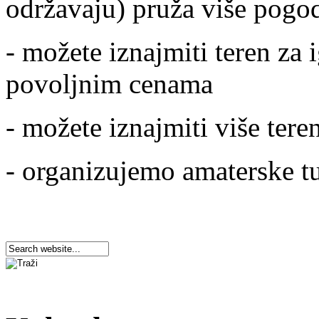
održavaju) pruža više pogod
- možete iznajmiti teren za i
povoljnim cenama
- možete iznajmiti više ter
- organizujemo amaterske tu