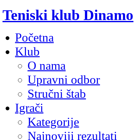
Teniski klub Dinamo
Početna
Klub
O nama
Upravni odbor
Stručni štab
Igrači
Kategorije
Najnoviji rezultati