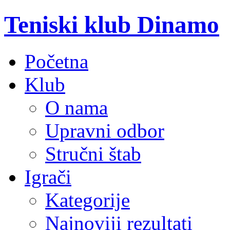
Teniski klub Dinamo
Početna
Klub
O nama
Upravni odbor
Stručni štab
Igrači
Kategorije
Najnoviji rezultati