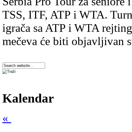
Serbia Pro Tour za seniore 
TSS, ITF, ATP i WTA. Turnir
igrača sa ATP i WTA rejtin
mečeva će biti objavljivan 
Kalendar
«