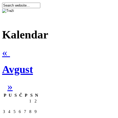
Kalendar
«
Avgust
»
P
U
S
Č
P
S
N
1
2
3
4
5
6
7
8
9