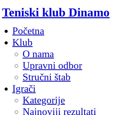
Teniski klub Dinamo
Početna
Klub
O nama
Upravni odbor
Stručni štab
Igrači
Kategorije
Najnoviji rezultati