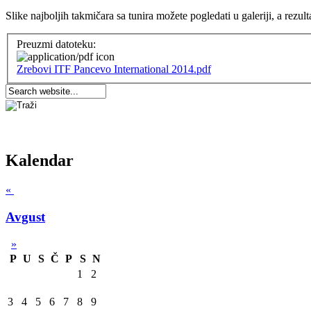
Slike najboljih takmičara sa tunira možete pogledati u galeriji, a rezulta
Preuzmi datoteku:
Zrebovi ITF Pancevo International 2014.pdf
Kalendar
«
Avgust
»
P
U
S
Č
P
S
N
1
2
3
4
5
6
7
8
9