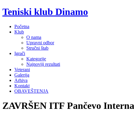
Teniski klub Dinamo
Početna
Klub
O nama
Upravni odbor
Stručni štab
Igrači
Kategorije
Najnoviji rezultati
Veterani
Galerija
Arhiva
Kontakt
OBAVEŠTENJA
ZAVRŠEN ITF Pančevo Internat