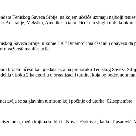
endara Teniskog Saveza Srbije, na kojem učešće uzimaju najbolji teniser
 iz Australije, Meksika, Amerike...) takmičiće se u singl i dubl konkuren
iskog Saveza Srbije, u kome TK "Dinamo" ima čast ali i obavezu da po
i o važnosti manifestacije.
kim brojem učesnika i gledalaca, a na preporuku Teniskog Saveza Srbij
ila visoku 2.kategoriju u organizaciji turnira, koja po bodovnom rangu
 nastavlja se sa glavnim turnirom koji počinje od utorka, 02.septembra.
niserkama, među kojima su bili i : Novak Đoković, Janko Tipsarević, Vik