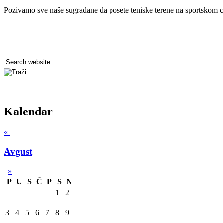
Pozivamo sve naše sugrađane da posete teniske terene na sportskom 
Kalendar
«
Avgust
»
P
U
S
Č
P
S
N
1
2
3
4
5
6
7
8
9