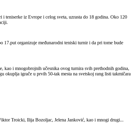
i i teniserke iz Evrope i celog sveta, uzrasta do 18 godina. Oko 120
ciji.
 17.put organizuje međunarodni teniski turnir i da pri tome bude
e, kao i mnogobrojnih učesnika ovog turnira svih prethodnih godina,
 okuplja igrače u prvih 50-tak mesta na svetskoj rang listi takmičara
tor Troicki, Ilija Bozoljac, Jelena Janković, kao i mnogi drugi...