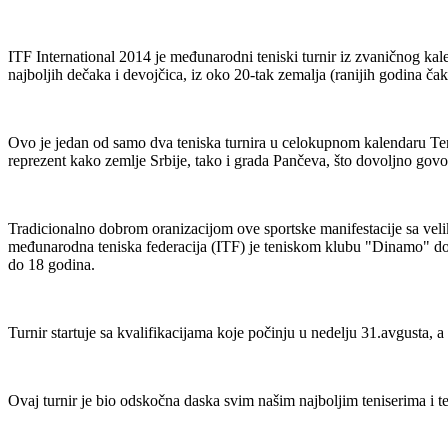
ITF International 2014 je međunarodni teniski turnir iz zvaničnog kal
najboljih dečaka i devojčica, iz oko 20-tak zemalja (ranijih godina čak
Ovo je jedan od samo dva teniska turnira u celokupnom kalendaru Ten
reprezent kako zemlje Srbije, tako i grada Pančeva, što dovoljno govor
Tradicionalno dobrom oranizacijom ove sportske manifestacije sa veli
međunarodna teniska federacija (ITF) je teniskom klubu "Dinamo" dodel
do 18 godina.
Turnir startuje sa kvalifikacijama koje počinju u nedelju 31.avgusta, a
Ovaj turnir je bio odskočna daska svim našim najboljim teniserima i te