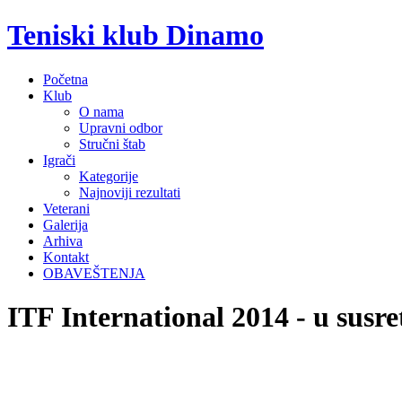
Teniski klub Dinamo
Početna
Klub
O nama
Upravni odbor
Stručni štab
Igrači
Kategorije
Najnoviji rezultati
Veterani
Galerija
Arhiva
Kontakt
OBAVEŠTENJA
ITF International 2014 - u susre