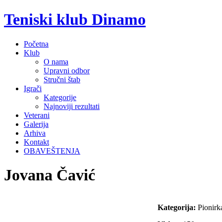
Teniski klub Dinamo
Početna
Klub
O nama
Upravni odbor
Stručni štab
Igrači
Kategorije
Najnoviji rezultati
Veterani
Galerija
Arhiva
Kontakt
OBAVEŠTENJA
Jovana Čavić
Kategorija:
Pionirk