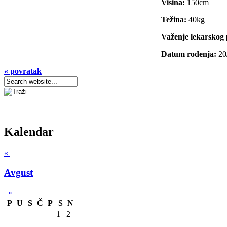
Visina:
150cm
Težina:
40kg
Važenje lekarskog 
Datum rođenja:
20
« povratak
Kalendar
«
Avgust
»
P
U
S
Č
P
S
N
1
2