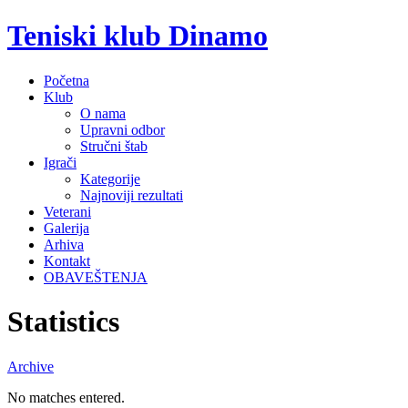
Teniski klub Dinamo
Početna
Klub
O nama
Upravni odbor
Stručni štab
Igrači
Kategorije
Najnoviji rezultati
Veterani
Galerija
Arhiva
Kontakt
OBAVEŠTENJA
Statistics
Archive
No matches entered.