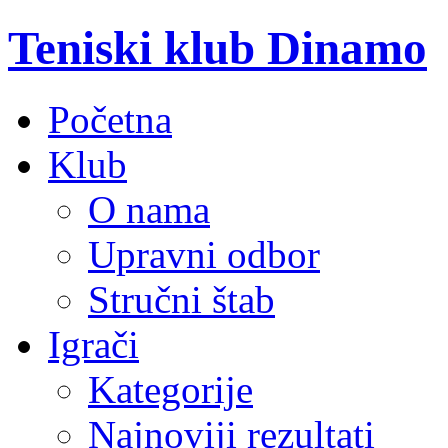
Teniski klub Dinamo
Početna
Klub
O nama
Upravni odbor
Stručni štab
Igrači
Kategorije
Najnoviji rezultati