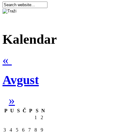
Kalendar
«
Avgust
»
P
U
S
Č
P
S
N
1
2
3
4
5
6
7
8
9