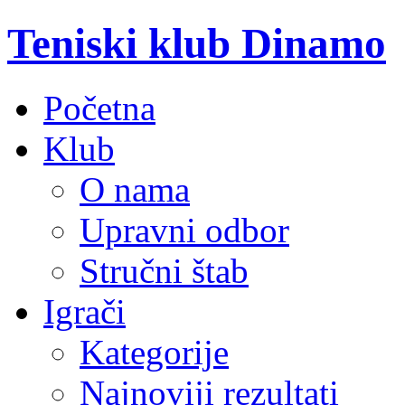
Teniski klub Dinamo
Početna
Klub
O nama
Upravni odbor
Stručni štab
Igrači
Kategorije
Najnoviji rezultati