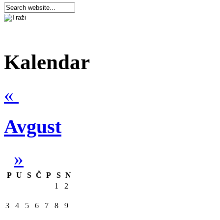
Kalendar
«
Avgust
»
P
U
S
Č
P
S
N
1
2
3
4
5
6
7
8
9