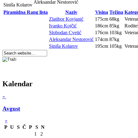
Aleksandar Nestorović
Siniša Kolarov
Piramidna Rang lista
Naziv
Visina
Težina
Katego
Zlatibor Kovjanić
175cm
68kg
Vetera
Ivanko Kojčić
186cm
85kg
Roditel
Slobodan Cvetić
176cm
103kg
Vetera
Aleksandar Nestorović
174cm
87kg
Siniša Kolarov
195cm
105kg
Vetera
Kalendar
«
Avgust
»
P
U
S
Č
P
S
N
1
2