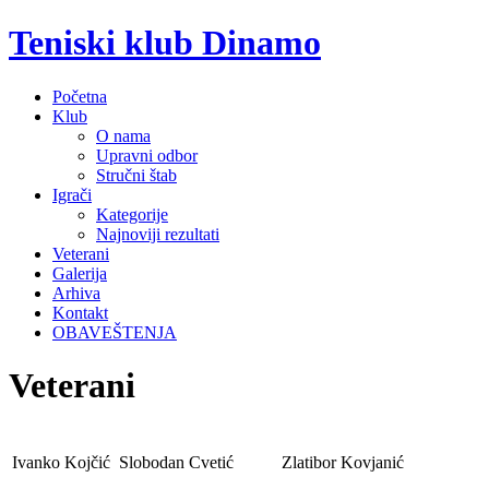
Teniski klub Dinamo
Početna
Klub
O nama
Upravni odbor
Stručni štab
Igrači
Kategorije
Najnoviji rezultati
Veterani
Galerija
Arhiva
Kontakt
OBAVEŠTENJA
Veterani
Ivanko Kojčić
Slobodan Cvetić
Zlatibor Kovjanić