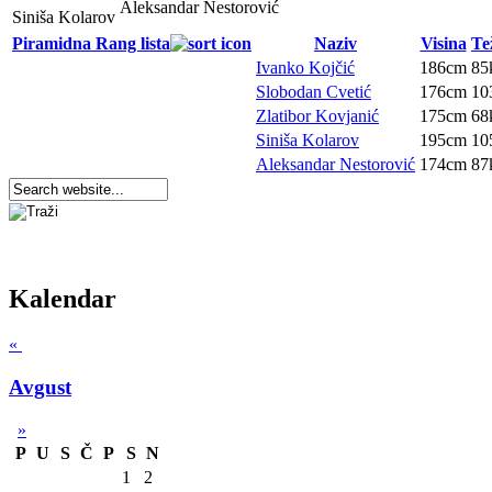
Aleksandar Nestorović
Siniša Kolarov
Piramidna Rang lista
Naziv
Visina
Te
Ivanko Kojčić
186cm
85
Slobodan Cvetić
176cm
10
Zlatibor Kovjanić
175cm
68
Siniša Kolarov
195cm
10
Aleksandar Nestorović
174cm
87
Kalendar
«
Avgust
»
P
U
S
Č
P
S
N
1
2