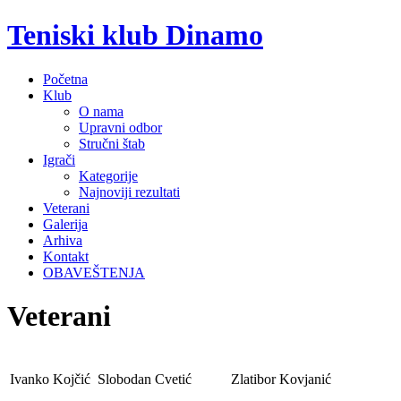
Teniski klub Dinamo
Početna
Klub
O nama
Upravni odbor
Stručni štab
Igrači
Kategorije
Najnoviji rezultati
Veterani
Galerija
Arhiva
Kontakt
OBAVEŠTENJA
Veterani
Ivanko Kojčić
Slobodan Cvetić
Zlatibor Kovjanić