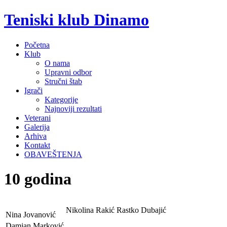
Teniski klub Dinamo
Početna
Klub
O nama
Upravni odbor
Stručni štab
Igrači
Kategorije
Najnoviji rezultati
Veterani
Galerija
Arhiva
Kontakt
OBAVEŠTENJA
10 godina
Nikolina Rakić
Rastko Dubajić
Nina Jovanović
Damjan Marković