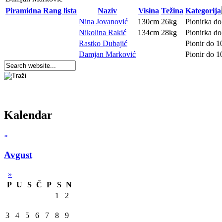
Piramidna Rang lista
Naziv
Visina
Težina
Kategorija
Nina Jovanović
130cm
26kg
Pionirka do
Nikolina Rakić
134cm
28kg
Pionirka do
Rastko Dubajić
Pionir do 1
Damjan Marković
Pionir do 1
Kalendar
«
Avgust
»
P
U
S
Č
P
S
N
1
2
3
4
5
6
7
8
9