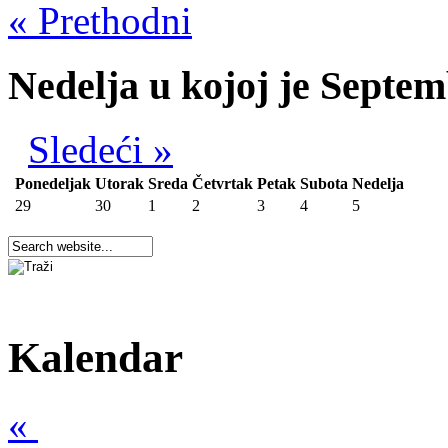
« Prethodni
Nedelja u kojoj je Septe
Sledeći »
Ponedeljak
Utorak
Sreda
Četvrtak
Petak
Subota
Nedelja
29
30
1
2
3
4
5
Kalendar
«