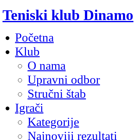
Teniski klub Dinamo
Početna
Klub
O nama
Upravni odbor
Stručni štab
Igrači
Kategorije
Najnoviji rezultati