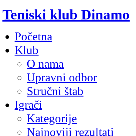
Teniski klub Dinamo
Početna
Klub
O nama
Upravni odbor
Stručni štab
Igrači
Kategorije
Najnoviji rezultati