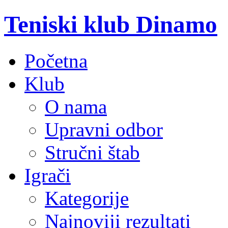
Teniski klub Dinamo
Početna
Klub
O nama
Upravni odbor
Stručni štab
Igrači
Kategorije
Najnoviji rezultati