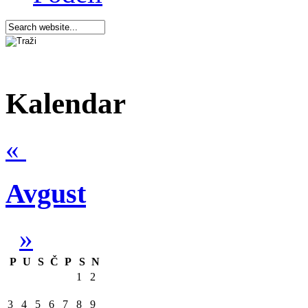
Kalendar
«
Avgust
»
P
U
S
Č
P
S
N
1
2
3
4
5
6
7
8
9